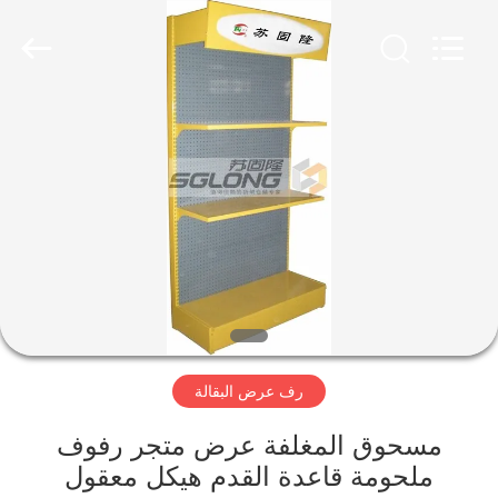
عرض
البقالة
المزود.
Copyright
©
2020
-
2025
الصفحة
grocerydisplayrack.com.
All
Rights
الرئيسية
Reserved.
منتجات
حول
بنا
رف عرض البقالة
جولة
في
مسحوق المغلفة عرض متجر رفوف
ملحومة قاعدة القدم هيكل معقول
المعمل