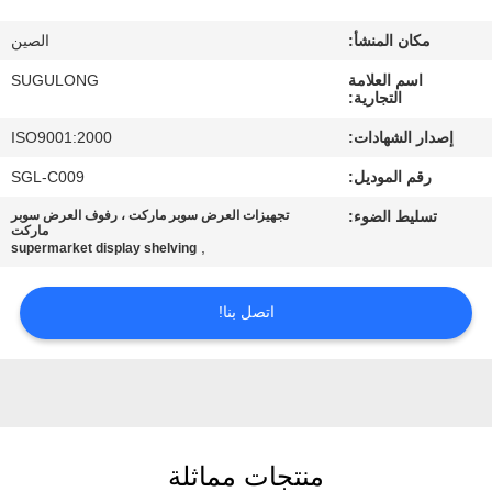
مكان المنشأ:
الصين
ضبط
اسم العلامة
SUGULONG
الجودة
التجارية:
إصدار الشهادات:
ISO9001:2000
اتصل
رقم الموديل:
SGL-C009
بنا
تسليط الضوء:
تجهيزات العرض سوبر ماركت ، رفوف العرض سوبر
ماركت
,
supermarket display shelving
طلب
اقتباس
اتصل بنا!
منتجات مماثلة