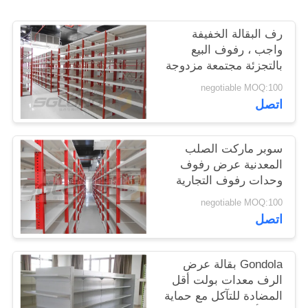
رف البقالة الخفيفة
واجب ، رفوف البيع
بالتجزئة مجتمعة مزدوجة
من جانب
negotiable MOQ:100
اتصل
سوبر ماركت الصلب
المعدنية عرض رفوف
وحدات رفوف التجارية
حسب الطلب اللون
negotiable MOQ:100
اتصل
Gondola بقالة عرض
الرف معدات بولت أقل
المضادة للتآكل مع حماية